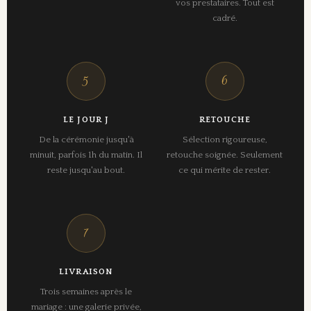
vos prestataires. Tout est
cadré.
5
6
LE JOUR J
RETOUCHE
De la cérémonie jusqu'à
Sélection rigoureuse,
minuit, parfois 1h du matin. Il
retouche soignée. Seulement
reste jusqu'au bout.
ce qui mérite de rester.
7
LIVRAISON
Trois semaines après le
mariage : une galerie privée,