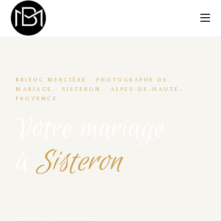
BRIEUC MERCIÈRE · PHOTOGRAPHE DE
MARIAGE · SISTERON · ALPES-DE-HAUTE-
PROVENCE
Votre mariage
à
Sisteron
PHOTOGRAPHE DE MARIAGE · SISTERON ·
DIGNE · BARCELONNETTE · ALPES-DE-
HAUTE-PROVENCE